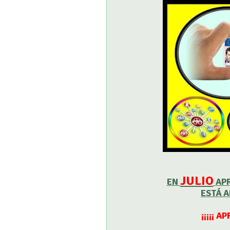
JULIO
EN
APR
ESTÁ 
¡¡¡¡¡ 